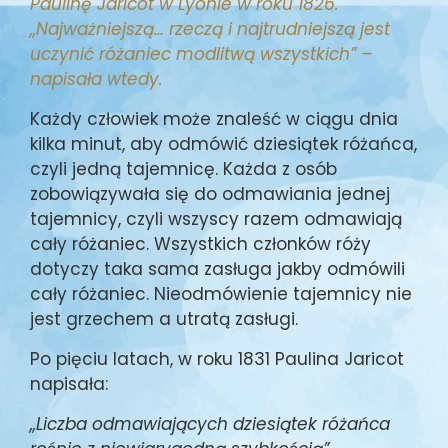
Paulinę Jaricot w Lyonie w roku 1826.
,,Najważniejszą… rzeczą i najtrudniejszą jest
uczynić różaniec modlitwą wszystkich” –
napisała wtedy.
Każdy człowiek może znaleść w ciągu dnia
kilka minut, aby odmówić dziesiątek różańca,
czyli jedną tajemnicę. Każda z osób
zobowiązywała się do odmawiania jednej
tajemnicy, czyli wszyscy razem odmawiają
cały różaniec. Wszystkich członków róży
dotyczy taka sama zasługa jakby odmówili
cały różaniec. Nieodmówienie tajemnicy nie
jest grzechem a utratą zasługi.
Po pięciu latach, w roku 1831 Paulina Jaricot
napisała:
,,Liczba odmawiających dziesiątek różańca