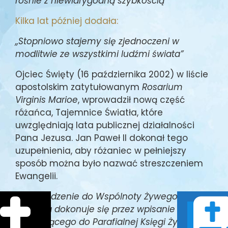
rośnie z niewiarygodną szybkością”
Kilka lat później dodała:
,,Stopniowo stajemy się zjednoczeni w
modlitwie ze wszystkimi ludźmi świata”
Ojciec Święty (16 października 2002) w liście
apostolskim zatytułowanym
Rosarium
Virginis Marioe
, wprowadził nową część
różańca, Tajemnice Światła, które
uwzględniają lata publicznej działalności
Pana Jezusa. Jan Paweł II dokonał tego
uzupełnienia, aby różaniec w pełniejszy
sposób można było nazwać streszczeniem
Ewangelii.
Wprowadzenie do Wspólnoty Żywego
Różańca dokonuje się przez wpisanie
wstępującego do Parafialnej Księgi Żywego