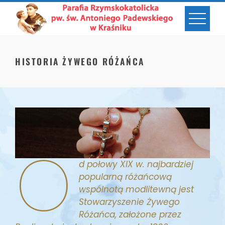
Skip
to
content
HISTORIA ŻYWEGO RÓŻAŃCA
O
d połowy XIX w. najbardziej
popularną różańcową
wspólnotą modlitewną jest
Stowarzyszenie Żywego
Różańca, założone przez